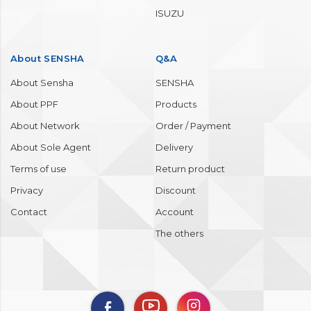
ISUZU
About SENSHA
Q&A
About Sensha
SENSHA
About PPF
Products
About Network
Order / Payment
About Sole Agent
Delivery
Terms of use
Return product
Privacy
Discount
Contact
Account
The others