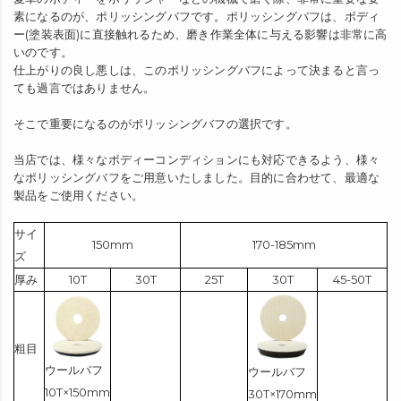
素になるのが、ポリッシングバフです。ポリッシングバフは、ボディ
ー(塗装表面)に直接触れるため、磨き作業全体に与える影響は非常に高
いのです。
仕上がりの良し悪しは、このポリッシングバフによって決まると言っ
ても過言ではありません。
そこで重要になるのがポリッシングバフの選択です。
当店では、様々なボディーコンディションにも対応できるよう、様々
なポリッシングバフをご用意いたしました。目的に合わせて、最適な
製品をご使用ください。
サイ
150mm
170-185mm
ズ
厚み
10T
30T
25T
30T
45-50T
粗目
ウールバフ
ウールバフ
10T×150mm
30T×170mm