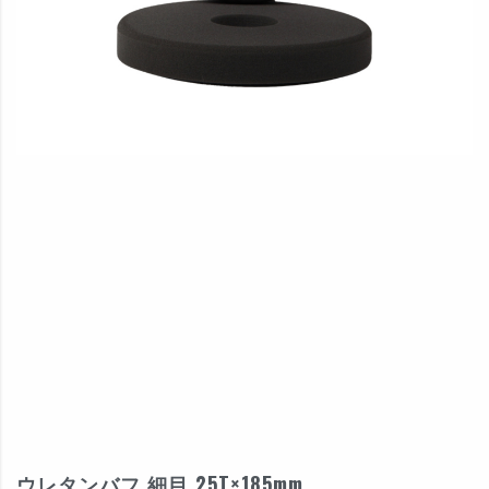
ウレタンバフ 細目 25T×185mm