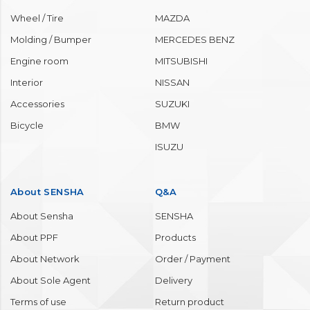
Wheel / Tire
MAZDA
Molding / Bumper
MERCEDES BENZ
Engine room
MITSUBISHI
Interior
NISSAN
Accessories
SUZUKI
Bicycle
BMW
ISUZU
About SENSHA
Q&A
About Sensha
SENSHA
About PPF
Products
About Network
Order / Payment
About Sole Agent
Delivery
Terms of use
Return product