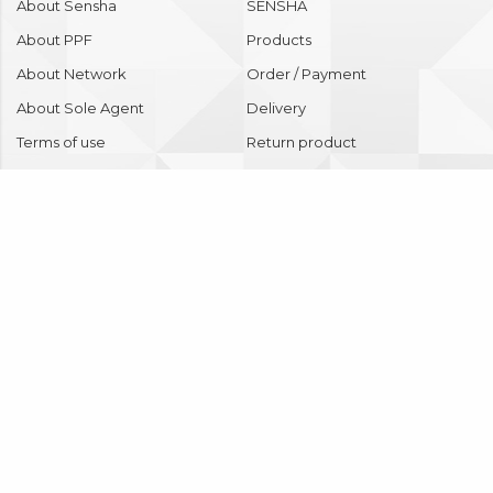
About Sensha
SENSHA
About PPF
Products
About Network
Order / Payment
About Sole Agent
Delivery
Terms of use
Return product
Privacy
Discount
Contact
Account
The others
Copyright © 2018 SENSHA Co., Ltd. All Rights Reserved.