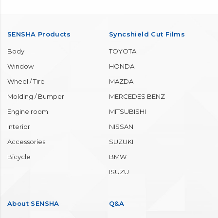
SENSHA Products
Syncshield Cut Films
Body
TOYOTA
Window
HONDA
Wheel / Tire
MAZDA
Molding / Bumper
MERCEDES BENZ
Engine room
MITSUBISHI
Interior
NISSAN
Accessories
SUZUKI
Bicycle
BMW
ISUZU
About SENSHA
Q&A